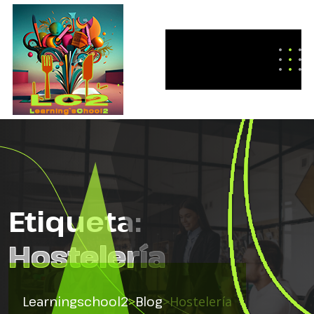
Etiqueta:
Hostelería
Learningschool2
>
Blog
>
Hostelería