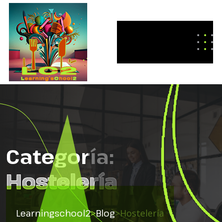
Categoría:
Hostelería
Learningschool2
>
Blog
>
Hostelería